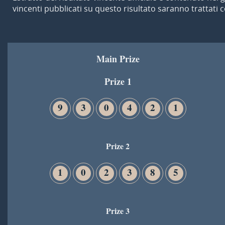
vincenti pubblicati su questo risultato saranno trattati c
Main Prize
Prize 1
9
3
0
4
2
1
Prize 2
1
0
2
3
8
5
Prize 3